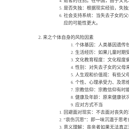
逝者的性别。在中国，由于文化
是否失独：根据现实经验，失独
社会支持系统：当失去子女的父
应的可能性更大。
2.
来之个体自身的风险因素
个体基因：人类基因遗传
生活经历：如果儿童时期
文化教育程度：文化程度
性别：对失去子女的父母
人生观和价值观：有些父
个性、心理承受力、及思
宗教信仰：宗教信仰有时
健康及年龄：原来健康状
应对方式不当
回避面对现实：不去面对丧失的
“
哀伤沉思
”
：即一味沉湎于思考
意义理解：丧亲者如果无法真正