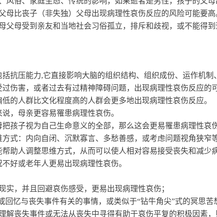
、风俗、家庭生态、传统的影响，如果逝者是男性，孩子的父母
父母比丧子（非失独）父母出现病理性哀伤反应的风险可能要高
母父母受到亲友和当地社会习俗孤立，排斥和歧视，或不能得到
包括抗压能力
,
它直接影响大脑的组织结构、组织成份、运作机制
受过伤害，或者过去有过精神障碍问题，出现病理性哀伤反应的
偏低的人群比文化程度高的人群会更多地出现病理性哀伤反应。
来说，母亲更容易罹患病理性哀伤。
母把孩子视为自己生命意义的全部，那么这会更易罹患病理性哀
维方式：内向自闭、沉默寡言、多愁善感，或考虑问题视角狭窄
能帮助人调整思维方式，从而可以使人相对容易接受丧失和减少
况不好或老年人更易出现病理性哀伤。
现实，并且回避哀伤感受，更易出现病理性哀伤；
或回忆与丧失事件有关的事情，或类似于
“
钻牛角尖
”
式的冥思苦
理解丧失事件或无法从丧失中寻得有助于哀伤平复的积极因素，