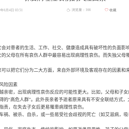
浏览量：
166
19年6月4日
03:51
ꄀ
收藏
ꄘ
它会对患者的生活、工作、社交、健康造成具有破坏性的负面影
女的父母在所有哀伤人群中最容易出现病理性哀伤。而失独父母
来可以把它们分为二大方面，来自外部环境及客观存在的因素和
风险因素
越亲密，出现病理性哀伤反应的可能性更大。比如，父母和子女
碍的“高危人群”。此外丧亲者予逝者原来具有不安全联结方式
指责，在失去子女后更易罹患病理性哀伤
。
车祸、被杀、自杀，或一些易受社会歧视的死亡（如艾滋病，吸