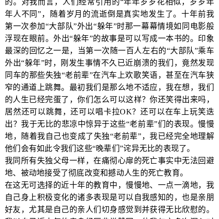
的。对我而言，人们经常引用的“年年岁岁花相似，岁岁年
年人不同”，随着岁月的流逝倒是真实地发生了。十年前我
第一次参加“大部队”外出“躲年”时那一幕幕情境如同电影般
浮现在眼前。外出“躲年”的故事是可以写成一本书的。印象
最深的回忆之一是，当第一次随一百人左右的“大部队”乘车
外出“躲年”时，刚发生事情不久已近崩溃的我们，竟然发现
同车的那些失独“老前辈”在汽车上欢歌笑语，甚至在汽车狭
窄的通道上跳舞。最初我们是那么地不适应，我在想，我们
的人生已经完蛋了，你们怎么可以这样？你还笑得出来吗，
居然还可以跳舞，还可以唱卡拉OK？还可以在车上玩笑迭
出？我于无比的悲凉中惊异于这些“老前辈”们的表现。慢慢
地，随着我自己也变成了失独“老前辈”，我已经完全地理解
他们会有如此令我们这些“晚辈们”诧异无比的表现了。
我同所有失独父母一样，在痛彻心扉的死亡事实中无法回避
地、被动地接受了彻底改变和撼动人生的死亡教育。
在这无可选择的近十年的教育中，慢慢地、一点一滴地，我
自己身上积极变化的诸多表现是可以自我感知的，也是亲朋
好友，尤其是自己的亲人们切身感觉到并获得无比欣慰的。