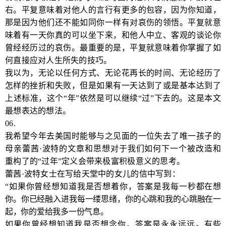
右。平复意味着对他人的言行有更多的包容，因为你知道，
那是因为他们还不能如同你一样有对哀伤的领悟。平复就意
味着有一天你真的可以坐下来，和他人中立、客观的谈论你
曾经经历过的哀伤。最重要的是，平复就意味着你掌握了如
何直接应对人生所失的技巧。
我以为，无论以任何方式、无论花再长的时间、无论经历了
怎样的挫折和失败，但是如果有一天达到了或是基本达到了
上述标准，这个“年”依然是可以继续“过”下去的。这是本文
最想表达的想法。
06.
我希望今年去美国时能够与之见面的一位失去了唯一孩子的
母亲蕾茜·波特的文章和思想对于我们如何下一个被改造和
重构了的“过年”定义会带来极富积极意义的思考。
蕾茜·波特女士在写给天堂中的女儿的信中写到：
“如果你曾经想知道我是否想着你，答案是我每一秒都在想
你。你已经融入进我每一缕思绪，你的心跳和我的心跳融在一
起，你的爱给我多一份气息。
如果你曾经想知道我是否想念你，答案是永永远远。有些