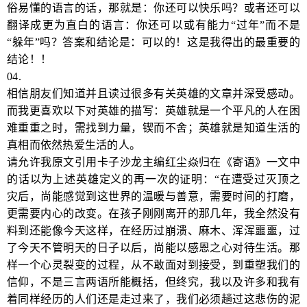
俗易懂的语言的话，那就是：你还可以快乐吗？或者还可以
翻译成更为直白的语言：你还可以或有能力“过年”而不是
“躲年”吗？答案和结论是：可以的！这是我得出的最重要的
结论！！
04.
相信朋友们知道并且读过很多有关英雄的文章并深受感动。
而我更喜欢以下对英雄的描写：英雄就是一个平凡的人在困
难重重之时，需找到力量，锲而不舍；英雄就是知道生活的
真相而依然热爱生活的人。
请允许我原文引用卡子沙龙主编红尘焱归在《寄语》一文中
的话以为上述英雄定义的再一次的证明：“在遭受过灭顶之
灾后，尚能感觉到这世界的温暖与善意，需要时间的打磨，
更需要内心的改变。在孩子刚刚离开的那几年，我全然没有
料到还能像今天这样，在经历过崩溃、麻木、浑浑噩噩，过
了今天不管明天的日子以后，尚能以感恩之心对待生活。那
样一个心灵裂变的过程，从不敢面对到接受，到重塑我们的
信仰，不是三言两语所能概括，但终究，我以及许多和我有
着同样经历的人们还是走过来了，我们必须趟过这悲伤的泥