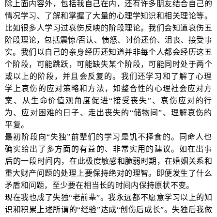
除上面内容外，包括我自己在内，还有许多朋友结合自己的
情况学习、了解和掌握了大量的心理学知识和相关理论等。
比如很多人学习过哀伤反映的阶段理论。我们会知道哀伤五
阶段理论，包括震惊/否认、愤怒、讨价还价、沮丧、接受事
实。我们以自己的亲身经历还知道并非每个人都会经历这五
个阶段，可能跳跃，可能缺失某个阶段，可能同时处于两个
或以上的
阶段，并且会反复的。我们还学习和了解了心理
学上哀伤的应对策略和方法，如整合性的心理社会应对方
案、从生命价值观角度促进“接受丧失”、哀伤应对的行
为、应对困难的日子、走出丧失的“储物间”、理解哀伤的
平复。
最初阶段向“失独”前辈们的学习是饥不择食的。同命人也
确实给出了多方面的有益的、非常实用的建议。如在出事
后的一段时间内，在此
极度敏感和脆弱时期，在婚姻关系和
重大财产问题的处理上要保持绝对的理智。即便发生了什么
矛盾和问题，至少要在相当长的时间内保持原状不变。
现在我也成了失独“老前辈”。我永远都不愿意学习以上的知
识和积累上述所谓的“经验”达成“创伤后成长”。失独后我做