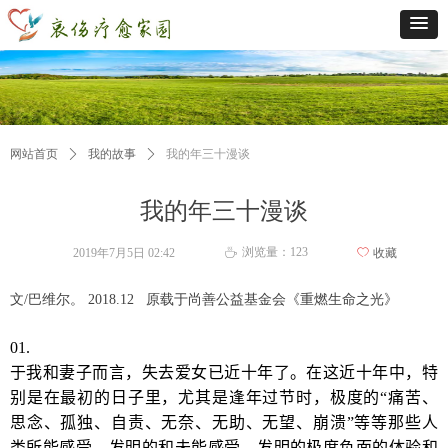
网站首页
ꄲ
我的故事
ꄲ
我的年三十漫谈
我的年三十漫谈
浏览量：
123
2019年7月5日
02:42
ꄀ
收藏
ꄘ
文/巴维尔。 2018.12 原载于尚善公益基金会《重燃生命之光》
01.
于我和妻子而言，失去爱女已近十年了。在这近十年中，特
别是在最初的日子里，尤其是逢年过节时，极度的“痛苦、
思念、孤独、自责、无奈、无助、无望、崩溃”等等那些人
类所能感受、发明的和未能感受、发明的极度负面的体验和