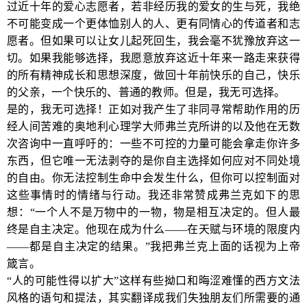
过近十年的爱心志愿者，若非经历我的爱女的生与死，我绝
不可能变成一个更体恤别人的人、更有同情心的传道者和志
愿者。但如果可以让女儿起死回生，我会毫不犹豫放弃这一
切。如果我能够选择，我愿意放弃这近十年来一路走来获得
的所有精神成长和思想深度，做回十年前快乐的自己，快乐
的父亲，一个快乐的、普通的教师。但是，我无可选择。
是的，我无可选择！正如对我产生了非同寻常帮助作用的历
经人间苦难的奥地利心理学大师弗兰克所讲的以及他在无数
次咨询中一直呼吁的：一些不可控的力量可能会拿走你许多
东西，但它唯一无法剥夺的是你自主选择如何应对不同处境
的自由。你无法控制生命中会发生什么，但你可以控制面对
这些事情时的情绪与行动。我还非常赞成弗兰克如下的思
想：“一个人不是万物中的一物，物是相互决定的。但人最
终是自主决定。他现在成为什么——在天赋与环境的限度内
——都是自主决定的结果。”我把弗兰克上面的话视为上帝
箴言。
“人的可能性得以扩大”这样有些拗口和晦涩难懂的西方文法
风格的语句和提法，其实翻译成我们失独朋友们所需要的通