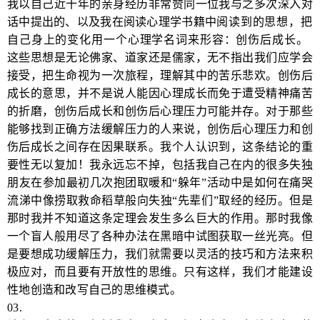
我以自己近十年的亲身经历非常赞同一位我与之多次深入对
话中提出的、以及我在阅读心理学书籍
中
阅读到的思想，把
自己身上的变化用一个心理学名词来形容：创伤后成长。
这些思想是无论佛家、道家还是儒家，无不指出我们应学会
接受，把生命视为一次旅程，理解其中的苦乐悲欢。创伤后
成长的意思，并不是说人能因心理成长而免于遭受精神痛苦
的折磨，创伤后成长和创伤后心理压力可能并存。对于那些
能够找到正确方法缓解压力的人来说，创伤后心理压力和创
伤后成长之间存在因果联系。我个人认识到，这条结论的重
要性无以复加！我永远忘不掉，包括我自己在内的很多失独
朋友在参加最初几次抱团取暖和“躲年”活动中是如何在痛哭
流涕中像捞取救命稻草般向失独“先辈们”取经的经历。但是
那时我并不知道这条定理会发生多么巨大的作用。那时我像
一个盲人般用尽了各种办法在黑暗中试图获取一丝光亮。但
是要想成功缓解压力，我们就需要以灵活的技巧和方法来积
极应对，而且要有开放性的思维。只有这样，我们才能建设
性地创造和改写自己的思维模式。
03.