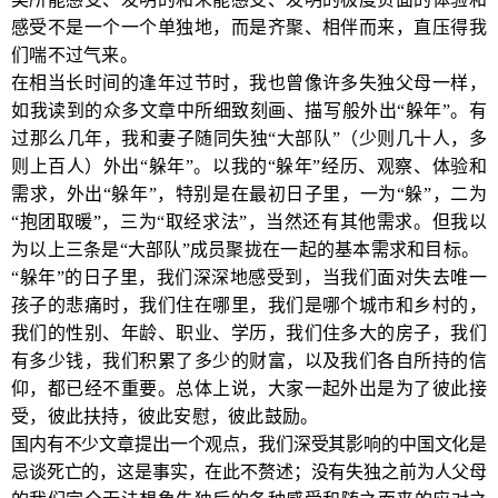
感受不是一个一个单独地，而是齐聚、相伴而来，直压得我
们喘不过气来。
在相当长时间的逢年过节时，我也曾像许多失独父母一样，
如我读到的众多文章中所细致刻画、描写般外出“躲年”。有
过那么几年，我和妻子随同失独“大部队”（少则几十人，多
则上百人）外出“躲年”。以我的“躲年”经历、观察、体验和
需求，外出“躲年”，特别是在最初日子里，一为“躲”，二为
“抱团取暖”，三为“取经求法”，当然还有其他需求。但我以
为以上三条是“大部队”成员聚拢在一起的基本需求和目标。
“躲年”的日子里，我们深深地感受到，当我们面对失去唯一
孩子的悲痛时，我们住在哪里，我们是哪个城市和乡村的，
我们的性别、年龄、职业、学历，我们住多大的房子，我们
有多少钱，我们积累了多少的财富，以及我们各自所持的信
仰，都已经不重要。总体上说，大家一起外出是为了彼此接
受，彼此扶持，彼此安慰，彼此鼓励。
国内有不少文章提出一个观点，我们深受其影响的中国文化是
忌谈死亡的，这是事实，在此不赘述；没有失独之前为人父母