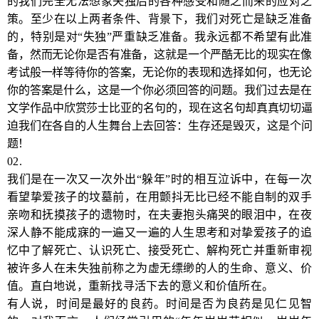
的我们完全无法想象失独后的各种感受和随之而来的应对之
策。至少在以上两者条件、背景下，我们对死亡是缺乏准备
的，特别是对“失独”严重缺乏准备。我永远都不希望有此准
备，然而无论你是否有准备，这就是一个严酷无比的现实在像
考试般一样等待你的答案，无论你的表现和选择如何，也无论
你的答案是什么，这是一个你必须回答的问题。我们过去是在
文学作品中欣赏莎士比亚的名句的，现在这名
句却真真切切逼
迫我们在各自的人生舞台上去回答：生存还是毁灭，这是个问
题！
02.
我们是在一次又一次外出“躲年”时的相互泣诉中，在每一次
看望挚爱孩子的坟墓前，在用颤抖无比已经不能自制的双手
亲吻和抚摸孩子的遗物时，在夫妻抱头痛哭的眼泪中，在夜
深人静不能成寐的一遍又一遍的人生思考和对挚爱孩子的追
忆中了解死亡、认识死亡、接受死亡、解构死亡并重新审视
被许多人在未失独前称之为虚无缥缈的人的生命、意义、价
值。直白地说，重新找寻活下去的意义和价值所在。
有人说，时间是最好的良药。时间是否为良药是见仁见智