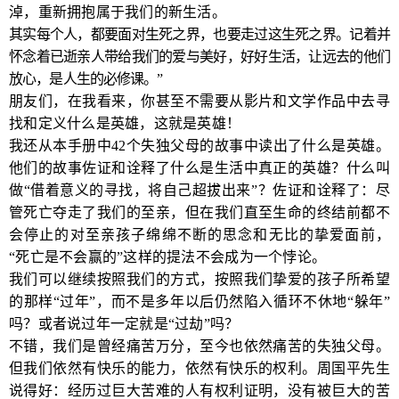
淖，重新拥抱属于我们的新生活。
其实每个人，都要面对生死之界，也要走过这生死之界。记着并
怀念着已逝亲人带给我们的爱与美好，好好生活，让远去的他们
放心，是人生的必修课。”
朋友们，在我看来，你甚至不需要从影片和文学作品中去寻
找和定义什么是英雄，这就是英雄！
我还从本手册中42个失独父母的故事中读出了什么是英雄。
他们的故事佐证和诠释了什么是生活中真正的英雄？什么叫
做“借着意义的寻找，将自己超拔出来”？佐证和诠释了：尽
管死亡夺走了我们的至亲，但在我们直至生命的终结前都不
会停止的对至亲孩子绵绵不断的思念和无比的挚爱面前，
“死亡是不会赢的”这样的提法不会成为一个悖论。
我们可以继续按照我们的方式，按照我们挚爱的孩子所希望
的那样“过年”，而不是多年以后仍然陷入循环不休地“躲年”
吗？或者说过年一定就是“过劫”吗？
不错，我们是曾经痛苦万分，至今也依然痛苦的失独父母。
但我们依然有快乐的能力，依然有快乐的权利。周国平先生
说得好：经历过巨大苦难的人有权利证明，没有被巨大的苦