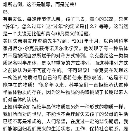
难所击倒，这不是耻辱，而是光荣！
05.
有朋友说，每逢佳节倍思亲，孩子已去，满心的悲凉，只有
“躲年”，怎么过年？这“过年”的定义是什么？等等。这当然
是一个尖锐无比但却具有非凡意义的话题。
美国失亲朋友理查德先生写到：“2011年十月，以色列科学
家丹尼尔·佘克曼获得诺贝尔化学奖。他发现了有一种晶体
并不是按照自然所赋予的对称方式排列。佘克曼给这一类物
质起名叫半晶体，是以非重复的方式排列，而这种排列方式
之前被认为是不可能存在的。‘不可思议！’佘克曼在发现这
一构造的物质时用自己的母语希伯来语惊叹道，‘这是不可
能存在的物质！’很多年以来，科学家们一直拒绝承认这种
半晶体物质的存在，因为这种物质的构造挑战了长期以来人
们对晶体的认识。
正如科学家们拒绝半晶体物质是另外一种形式的物质一样，
我们所面对的世界，不能也不会理解失去孩子的父母的生活
已经不再是常规的。人们希望，在度过一定的悲伤期后，我
们能够回归我们原来的生活状态，工作，保持社会联系，履