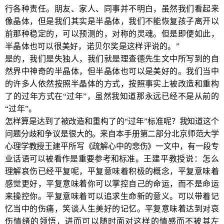
行各种责任。朋友、家人、同事并不明白，虽然我们看起来
像晶体，但是我们其实是半晶体，我们不能恢复孩子离开以
前那种稳定的，可以预测的，对称的灵魂。但是即便如此，
半晶体也可以很美好，诺贝尔奖是这样评说的。”
是的，我们是失独人，我们就是理查德先生文中所写到的自
然界中神奇的半晶体，但半晶体也可以是美好的。我们当中
的许多人依然按照半晶体的方式，按照事实上被改造和重构
了的过年方式在“过年”，虽然我知道那永远已经不是从前的
“过年”。
怎样算是达到了被改造和重构了的“过年”标准呢？我知道这个
问题分歧和争议是很大的。来自本手册第二部分北京师范大学
心理学教授王建平所写《疏解心中的悲伤》一文中，有一段专
业话语可以被看作是重要参考和标准。
王建平教授说：怎么
理解哀伤已经平复呢，平复意味着积极的概念，平复意味着
感觉更好，平复意味着你可以掌控自己的命运，而不是命运
来操控你。平复意味着可以追求生命新的意义。可以带着记
忆当中的伤痛，笑谈人生美好的记忆。平复意味着达到对哀
伤情绪的领悟，进而可以随时面对这样的情感而不被其左